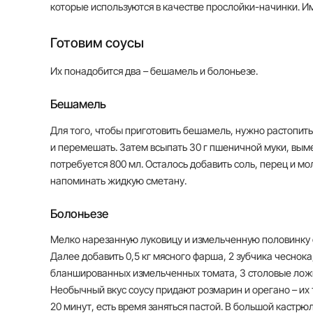
которые используются в качестве прослойки-начинки. И
Готовим соусы
Их понадобится два – бешамель и болоньезе.
Бешамель
Для того, чтобы приготовить бешамель, нужно растопить 
и перемешать. Затем всыпать 30 г пшеничной муки, вым
потребуется 800 мл. Осталось добавить соль, перец и мо
напоминать жидкую сметану.
Болоньезе
Мелко нарезанную луковицу и измельченную половинку 
Далее добавить 0,5 кг мясного фарша, 2 зубчика чеснока
бланшированных измельченных томата, 3 столовые ложк
Необычный вкус соусу придают розмарин и орегано – их 
20 минут, есть время заняться пастой. В большой кастрюл