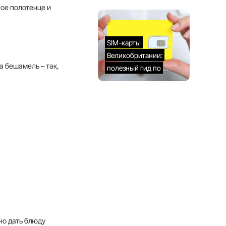
ное полотенце и
SIM-карты
Великобритании:
а бешамель – так,
полезный гид по
выбору
но дать блюду