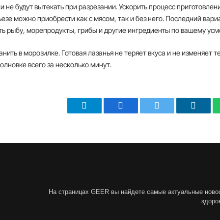
у и не будут вытекать при разрезании. Ускорить процесс приготовлен
езе можно приобрести как с мясом, так и без него. Последний вари
ть рыбу, морепродукты, грибы и другие ингредиенты по вашему ус
ить в морозилке. Готовая лазанья не теряет вкуса и не изменяет т
олновке всего за несколько минут.
Telegram
Facebook
Twitter
Linked
Ы
На страницах GEER вы найдете самые актуальные новости
здоро