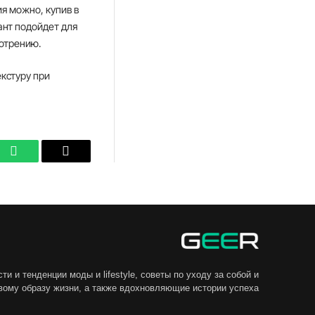
ия можно, купив в
ант подойдет для
мотрению.
екстуру при
In
WhatsApp
Email
 и тенденции моды и lifestyle, советы по уходу за собой и
вому образу жизни, а также вдохновляющие истории успеха