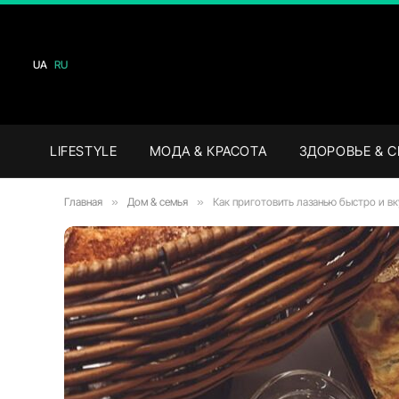
UA
RU
LIFESTYLE
МОДА & КРАСОТА
ЗДОРОВЬЕ & 
Главная
»
Дом & семья
»
Как приготовить лазанью быстро и в