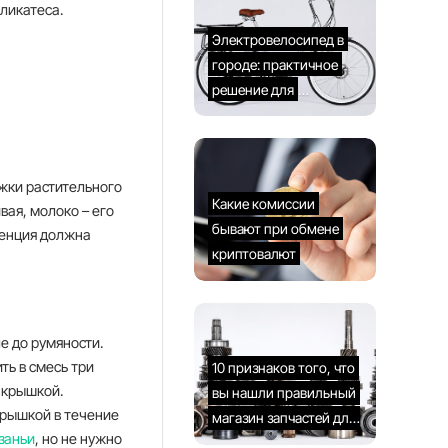
ликатеса.
Электровелосипед в
городе: практичное
решение для
повседневных поездок
ожки растительного
Какие комиссии
вая, молоко – его
бывают при обмене
стенция должна
криптовалют
е до румяности.
ть в смесь три
10 признаков того, что
 крышкой.
вы нашли правильный
крышкой в течение
магазин запчастей для
заньи
, но не нужно
китайского авто