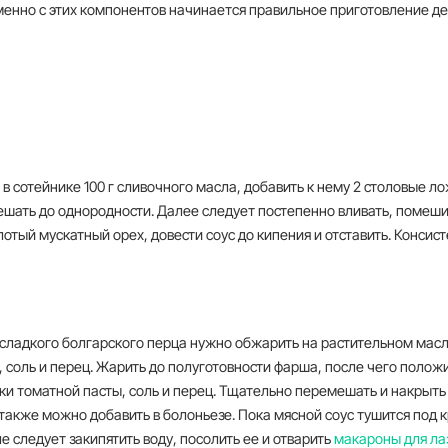
менно с этих компонентов начинается правильное приготовление де
в сотейнике 100 г сливочного масла, добавить к нему 2 столовые л
ешать до однородности. Далее следует постепенно вливать, помеши
лотый мускатный орех, довести соус до кипения и отставить. Конси
сладкого болгарского перца нужно обжарить на растительном масл
, соль и перец. Жарить до полуготовности фарша, после чего положи
и томатной пасты, соль и перец. Тщательно перемешать и накрыть
также можно добавить в болоньезе. Пока мясной соус тушится под 
е следует закипятить воду, посолить ее и отварить
макароны для ла