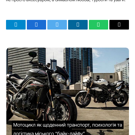
Telegram
Facebook
Twitter
LinkedIn
WhatsApp
Email
Мотоцикл як щоденний транспорт, психологія та
логістика міського “байк-лайфу”