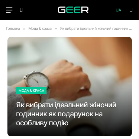
UA
Головна
»
Мода & краса
»
Як вибрати ідеальний жіночий годинник як подарунок на особливу подію
МОДА & КРАСА
Як вибрати ідеальний жіночий
годинник як подарунок на
особливу подію