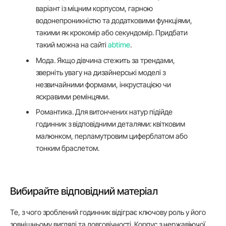
варіант із міцним корпусом, гарною
водонепроникністю та додатковими функціями,
такими як крокомір або секундомір. Придбати
такий можна на сайті
abtime
.
Мода. Якщо дівчина стежить за трендами,
зверніть увагу на дизайнерські моделі з
незвичайними формами, інкрустацією чи
яскравими ремінцями.
Романтика. Для витончених натур підійде
годинник з відповідними деталями: квітковим
малюнком, перламутровим циферблатом або
тонким браслетом.
Вибирайте відповідний матеріал
Те, з чого зроблений годинник відіграє ключову роль у його
зовнішньому вигляді та довговічності. Корпус з нержавіючої