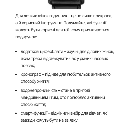
Для деяких жінок годинник – це не лише прикраса,
а й корисний інструмент. Подумайте, які функції
можуть бути корисні для тої, кому призначається
подарунок:
додаткові циферблати – зручні для ділових жінок,
яким треба відстежувати час у різних часових
поясах;
хронограф – підійде для любительок активного
способу життя;
водонепроникність – стане в пригоді
мандрівницям і тим, хто полюбляє активний
спосіб життя;
смарт-функції – відмінний вибір для дівчат, які
завжди хочуть бути на зв’язку.