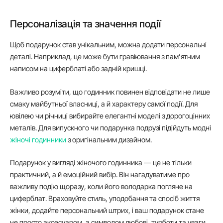
Персоналізація та значення події
Щоб подарунок став унікальним, можна додати персональні
деталі. Наприклад, це може бути гравіювання з пам’ятним
написом на циферблаті або задній кришці.
Важливо розуміти, що годинник повинен відповідати не лише
смаку майбутньої власниці, а й характеру самої події. Для
ювілею чи річниці вибирайте елегантні моделі з дорогоцінних
металів. Для випускного чи подарунка подрузі підійдуть модні
жіночі годинники
з оригінальним дизайном.
Подарунок у вигляді жіночого годинника — це не тільки
практичний, а й емоційний вибір. Він нагадуватиме про
важливу подію щоразу, коли його володарка погляне на
циферблат. Враховуйте стиль, уподобання та спосіб життя
жінки, додайте персональний штрих, і ваш подарунок стане
не просто аксесуаром, а символом любові, турботи та уваги.