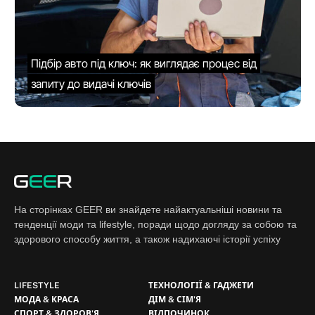
Підбір авто під ключ: як виглядає процес від
запиту до видачі ключів
На сторінках GEER ви знайдете найактуальніші новини та
тенденції моди та lifestyle, поради щодо догляду за собою та
здорового способу життя, а також надихаючі історії успіху
LIFESTYLE
ТЕХНОЛОГІЇ & ГАДЖЕТИ
МОДА & КРАСА
ДІМ & СІМ'Я
СПОРТ & ЗДОРОВ'Я
ВІДПОЧИНОК