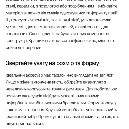
сталі, кераміки, з позолотою або посрібленням – вибирайте
матеріал залежно від смаків одержувачки та формату події.
Що стосується ремінців, то шкіряні підійдуть для класики,
металеві – для елегантних моделей, а силіконові – для
спортивних. Скло – один із найуразливіших компонентів
конструкції. Кращим вважається сапфірове скло, міцне та
стійке до подряпин.
Звертайте увагу на розмір та форму
Ідеальний аксесуар має гармонійно виглядати на зап’ясті.
Якщо у жінки витончена кисть, обирайте екземпляр з
невеликим корпусом та тонким ремінцем. Для любительок
великих аксесуарів підійдуть моделі із масивними
циферблатами або широкими браслетами. Форма корпусу
також має значення. Круглий циферблат – універсальний та
класичний вибір. Прямокутні та овальні форми – для тих, хто
цінує оригінальність.