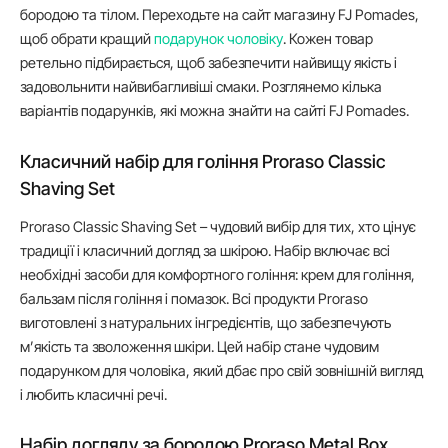
бородою та тілом. Переходьте на сайт магазину FJ Pomades,
щоб обрати кращий
подарунок чоловіку
. Кожен товар
ретельно підбирається, щоб забезпечити найвищу якість і
задовольнити найвибагливіші смаки. Розглянемо кілька
варіантів подарунків, які можна знайти на сайті FJ Pomades.
Класичний набір для гоління Proraso Classic
Shaving Set
Proraso Classic Shaving Set – чудовий вибір для тих, хто цінує
традиції і класичний догляд за шкірою. Набір включає всі
необхідні засоби для комфортного гоління: крем для гоління,
бальзам після гоління і помазок. Всі продукти Proraso
виготовлені з натуральних інгредієнтів, що забезпечують
м’якість та зволоження шкіри. Цей набір стане чудовим
подарунком для чоловіка, який дбає про свій зовнішній вигляд
і любить класичні речі.
Набір догляду за бородою Proraso Metal Box