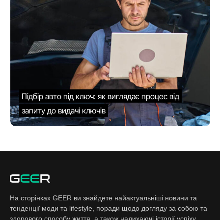
Підбір авто під ключ: як виглядає процес від
запиту до видачі ключів
На сторінках GEER ви знайдете найактуальніші новини та
тенденції моди та lifestyle, поради щодо догляду за собою та
здорового способу життя, а також надихаючі історії успіху