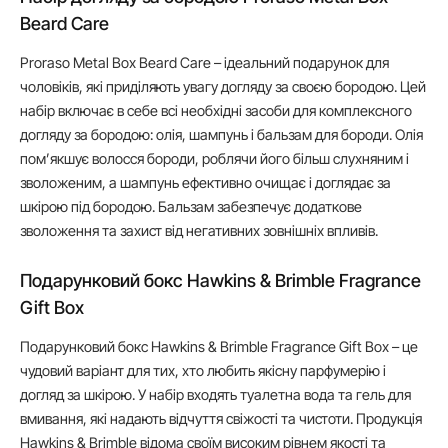
Beard Care
Proraso Metal Box Beard Care – ідеальний подарунок для
чоловіків, які приділяють увагу догляду за своєю бородою. Цей
набір включає в себе всі необхідні засоби для комплексного
догляду за бородою: олія, шампунь і бальзам для бороди. Олія
пом’якшує волосся бороди, роблячи його більш слухняним і
зволоженим, а шампунь ефективно очищає і доглядає за
шкірою під бородою. Бальзам забезпечує додаткове
зволоження та захист від негативних зовнішніх впливів.
Подарунковий бокс Hawkins & Brimble Fragrance
Gift Box
Подарунковий бокс Hawkins & Brimble Fragrance Gift Box – це
чудовий варіант для тих, хто любить якісну парфумерію і
догляд за шкірою. У набір входять туалетна вода та гель для
вмивання, які надають відчуття свіжості та чистоти. Продукція
Hawkins & Brimble відома своїм високим рівнем якості та