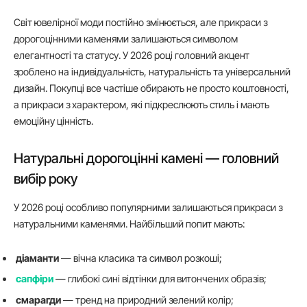
Світ ювелірної моди постійно змінюється, але прикраси з
дорогоцінними каменями залишаються символом
елегантності та статусу. У 2026 році головний акцент
зроблено на індивідуальність, натуральність та універсальний
дизайн. Покупці все частіше обирають не просто коштовності,
а прикраси з характером, які підкреслюють стиль і мають
емоційну цінність.
Натуральні дорогоцінні камені — головний
вибір року
У 2026 році особливо популярними залишаються прикраси з
натуральними каменями. Найбільший попит мають:
діаманти
— вічна класика та символ розкоші;
сапфіри
— глибокі сині відтінки для витончених образів;
смарагди
— тренд на природний зелений колір;