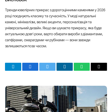
Тренди ювелірних прикрас з дорогоцінними каменями у 2026
році поєднують класику та сучасність. У моді натуральні
камені, мінімалізм, великі акценти, персоналізація та
універсальний дизайн. Якщо ви шукаєте прикрасу, яка буде
актуальною довгі роки, варто обирати вироби з діамантами,
сапфірами, смарагдами чи рубінами — вони завжди
залишаються поза часом.
Telegram
Facebook
Twitter
LinkedIn
WhatsApp
Email