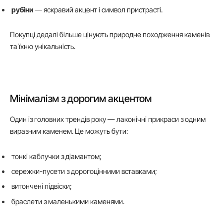
рубіни
— яскравий акцент і символ пристрасті.
Покупці дедалі більше цінують природне походження каменів
та їхню унікальність.
Мінімалізм з дорогим акцентом
Один із головних трендів року — лаконічні прикраси з одним
виразним каменем. Це можуть бути:
тонкі каблучки з діамантом;
сережки-пусети з дорогоцінними вставками;
витончені підвіски;
браслети з маленькими каменями.