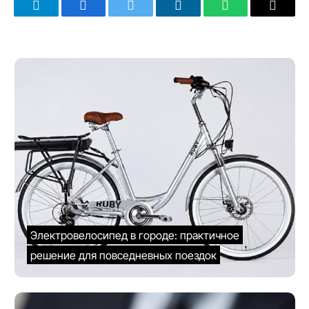
Telegram
Facebook
Twitter
LinkedIn
WhatsApp
Email
Электровелосипед в городе: практичное
решение для повседневных поездок