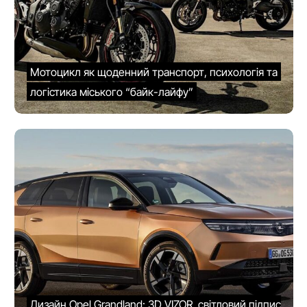
Мотоцикл як щоденний транспорт, психологія та
логістика міського “байк-лайфу”
Дизайн Opel Grandland: 3D VIZOR, світловий підпис