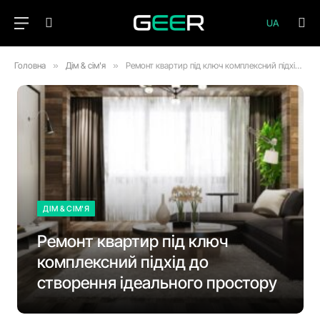
UA
Головна
»
Дім & сім'я
»
Ремонт квартир під ключ комплексний підхід до створення ідеального простору
ДІМ & СІМ'Я
Ремонт квартир під ключ
комплексний підхід до
створення ідеального простору