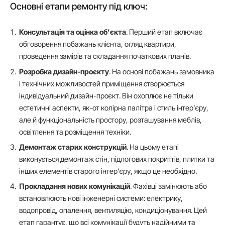
Основні етапи ремонту під ключ:
Консультація та оцінка об’єкта
. Перший етап включає
обговорення побажань клієнта, огляд квартири,
проведення замірів та складання початкових планів.
Розробка дизайн-проєкту
. На основі побажань замовника
і технічних можливостей приміщення створюється
індивідуальний дизайн-проєкт. Він охоплює не тільки
естетичні аспекти, як-от колірна палітра і стиль інтер’єру,
але й функціональність простору, розташування меблів,
освітлення та розміщення техніки.
Демонтаж старих конструкцій
. На цьому етапі
виконується демонтаж стін, підлогових покриттів, плитки та
інших елементів старого інтер’єру, якщо це необхідно.
Прокладання нових комунікацій
. Фахівці замінюють або
встановлюють нові інженерні системи: електрику,
водопровід, опалення, вентиляцію, кондиціонування. Цей
етап гарантує, що всі комунікації будуть надійними та