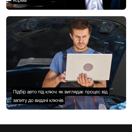
Підбір авто під ключ: як виглядає процес від
запиту до видачі ключів