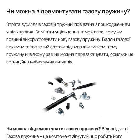
Чи можна відремонтувати газову пружину?
Втрата зусилля в газовій пружині пов’язана з пошкодженням
ущільнювача. Замінити ущільнення неможливо, тому ми
повинні використовувати нову газову пружину. Балон газової
пружини заповнений азотом під високим тиском, тому
пружину ні в якому разі не можна перезакачувати, оскільки це
потенційно небезпечна ситуація.
Чи можна відремонтувати газову пружину?
Відповідь – ні.
Газова пружина – це компонент зігнутий, що робить його