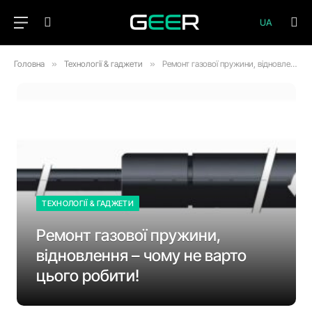
UA
Головна
»
Технології & гаджети
»
Ремонт газової пружини, відновлення – чому не варто цього робити!
ТЕХНОЛОГІЇ & ГАДЖЕТИ
Ремонт газової пружини,
відновлення – чому не варто
цього робити!