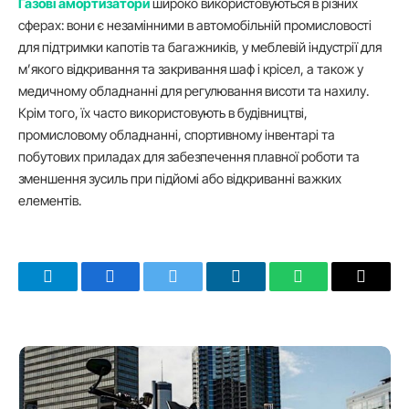
Газові амортизатори
широко використовуються в різних
сферах: вони є незамінними в автомобільній промисловості
для підтримки капотів та багажників, у меблевій індустрії для
м’якого відкривання та закривання шаф і крісел, а також у
медичному обладнанні для регулювання висоти та нахилу.
Крім того, їх часто використовують в будівництві,
промисловому обладнанні, спортивному інвентарі та
побутових приладах для забезпечення плавної роботи та
зменшення зусиль при підйомі або відкриванні важких
елементів.
Telegram
Facebook
Twitter
LinkedIn
WhatsApp
Email