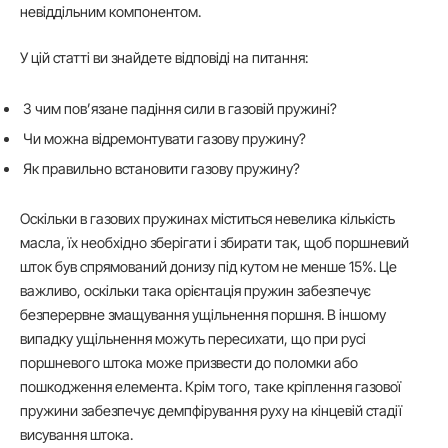
невіддільним компонентом.
У цій статті ви знайдете відповіді на питання:
З чим пов’язане падіння сили в газовій пружині?
Чи можна відремонтувати газову пружину?
Як правильно встановити газову пружину?
Оскільки в газових пружинах міститься невелика кількість
масла, їх необхідно зберігати і збирати так, щоб поршневий
шток був спрямований донизу під кутом не менше 15%. Це
важливо, оскільки така орієнтація пружин забезпечує
безперервне змащування ущільнення поршня. В іншому
випадку ущільнення можуть пересихати, що при русі
поршневого штока може призвести до поломки або
пошкодження елемента. Крім того, таке кріплення газової
пружини забезпечує демпфірування руху на кінцевій стадії
висування штока.