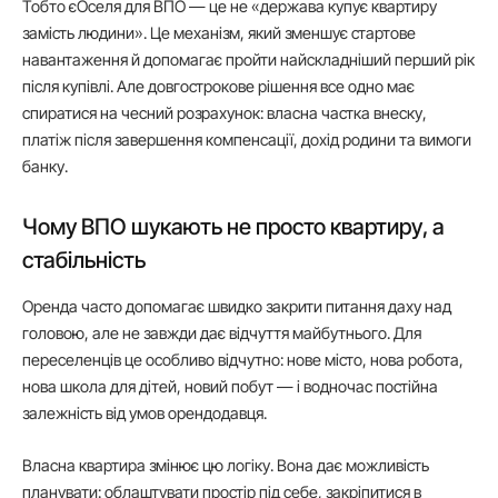
Тобто єОселя для ВПО — це не «держава купує квартиру
замість людини». Це механізм, який зменшує стартове
навантаження й допомагає пройти найскладніший перший рік
після купівлі. Але довгострокове рішення все одно має
спиратися на чесний розрахунок: власна частка внеску,
платіж після завершення компенсації, дохід родини та вимоги
банку.
Чому ВПО шукають не просто квартиру, а
стабільність
Оренда часто допомагає швидко закрити питання даху над
головою, але не завжди дає відчуття майбутнього. Для
переселенців це особливо відчутно: нове місто, нова робота,
нова школа для дітей, новий побут — і водночас постійна
залежність від умов орендодавця.
Власна квартира змінює цю логіку. Вона дає можливість
планувати: облаштувати простір під себе, закріпитися в