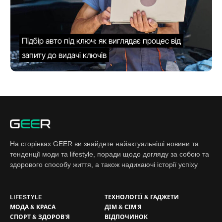
Підбір авто під ключ: як виглядає процес від
запиту до видачі ключів
На сторінках GEER ви знайдете найактуальніші новини та
тенденції моди та lifestyle, поради щодо догляду за собою та
здорового способу життя, а також надихаючі історії успіху
LIFESTYLE
ТЕХНОЛОГІЇ & ГАДЖЕТИ
МОДА & КРАСА
ДІМ & СІМ'Я
СПОРТ & ЗДОРОВ'Я
ВІДПОЧИНОК