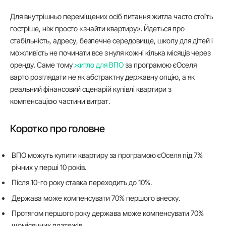
Для внутрішньо переміщених осіб питання житла часто стоїть
гостріше, ніж просто «знайти квартиру». Йдеться про
стабільність, адресу, безпечне середовище, школу для дітей і
можливість не починати все з нуля кожні кілька місяців через
оренду. Саме тому
житло для ВПО
за програмою єОселя
варто розглядати не як абстрактну державну опцію, а як
реальний фінансовий сценарій купівлі квартири з
компенсацією частини витрат.
Коротко про головне
ВПО можуть купити квартиру за програмою єОселя під 7%
річних у перші 10 років.
Після 10-го року ставка переходить до 10%.
Держава може компенсувати 70% першого внеску.
Протягом першого року держава може компенсувати 70%
щомісячних платежів.