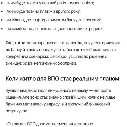
яким буде платіж у перший рік із компенсацією;
яким буде повний платіж з другого року;
чи відповідає квартира вимогам банку та програми;
чи комфортна локація для щоденного життя родини.
Якщо ці питання опрацьовані заздалегідь, покупець приходить
до банку й відділу продажу не з абстрактним бажанням, а з
конкретним сценарієм. Це скорочує шлях до рішення й
зменшує ризик неприємних сюрпризів.
Коли житло для ВПО стає реальним планом
Купівля квартири після вимушеного переїзду — непросте
рішення. Але воно стає значно спокійнішим, коли є не лише
бажання мати власну адресу, а й зрозумілий фінансовий
розрахунок.
єОселя для ВПО допомагає зменшити стартове