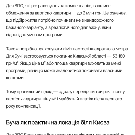
Для ВПО, які розраховують на компенсацію, важливе
обмеження за вартістю квартири — до 2 млн грн. Це означає,
що підбір житла потрібно починати не з найдорожчого
бажаного варіанту, а з реалістичного діапазону, який
відповідає умовам програми.
Також потрібно враховувати ліміт вартості квадратного метра.
Для Бучі застосовується показник Київської області — 53 180
грн/м². Якщо ціна м² або площа квартири виходять за межі
програми, різницю може знадобитися покривати власними
коштами.
Тому правильний підхід — одразу перевіряти три речі: повну
вартість квартири, ціну м² і майбутній платіж після першого
року компенсації.
Буча як практична локація біля Києва
Для ВПО Буча може бути зручним варіантом, якщо потрібне