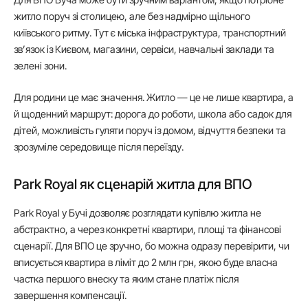
житло поруч зі столицею, але без надмірно щільного
київського ритму. Тут є міська інфраструктура, транспортний
зв’язок із Києвом, магазини, сервіси, навчальні заклади та
зелені зони.
Для родини це має значення. Житло — це не лише квартира, а
й щоденний маршрут: дорога до роботи, школа або садок для
дітей, можливість гуляти поруч із домом, відчуття безпеки та
зрозуміле середовище після переїзду.
Park Royal як сценарій житла для ВПО
Park Royal у Бучі дозволяє розглядати купівлю житла не
абстрактно, а через конкретні квартири, площі та фінансові
сценарії. Для ВПО це зручно, бо можна одразу перевірити, чи
вписується квартира в ліміт до 2 млн грн, якою буде власна
частка першого внеску та яким стане платіж після
завершення компенсації.