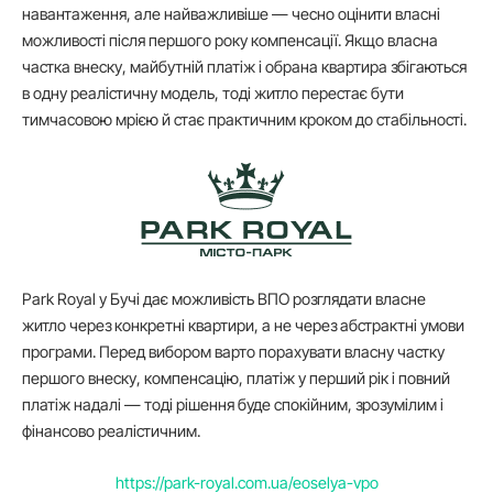
навантаження, але найважливіше — чесно оцінити власні
можливості після першого року компенсації. Якщо власна
частка внеску, майбутній платіж і обрана квартира збігаються
в одну реалістичну модель, тоді житло перестає бути
тимчасовою мрією й стає практичним кроком до стабільності.
Park Royal у Бучі дає можливість ВПО розглядати власне
житло через конкретні квартири, а не через абстрактні умови
програми. Перед вибором варто порахувати власну частку
першого внеску, компенсацію, платіж у перший рік і повний
платіж надалі — тоді рішення буде спокійним, зрозумілим і
фінансово реалістичним.
https://park-royal.com.ua/eoselya-vpo