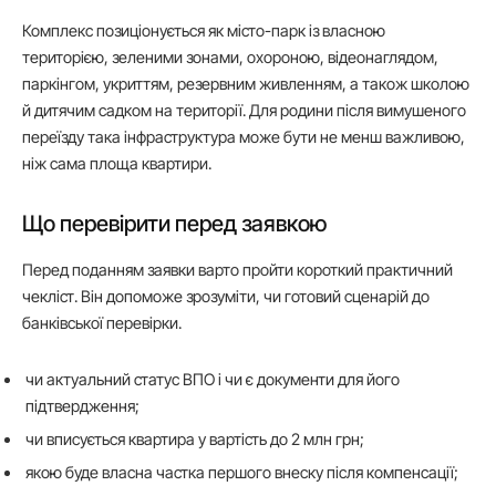
Комплекс позиціонується як місто-парк із власною
територією, зеленими зонами, охороною, відеонаглядом,
паркінгом, укриттям, резервним живленням, а також школою
й дитячим садком на території. Для родини після вимушеного
переїзду така інфраструктура може бути не менш важливою,
ніж сама площа квартири.
Що перевірити перед заявкою
Перед поданням заявки варто пройти короткий практичний
чекліст. Він допоможе зрозуміти, чи готовий сценарій до
банківської перевірки.
чи актуальний статус ВПО і чи є документи для його
підтвердження;
чи вписується квартира у вартість до 2 млн грн;
якою буде власна частка першого внеску після компенсації;