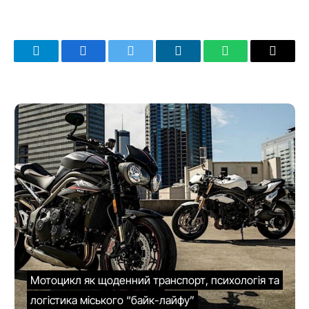
Telegram
Facebook
Twitter
LinkedIn
WhatsApp
Email
Мотоцикл як щоденний транспорт, психологія та
логістика міського “байк-лайфу”