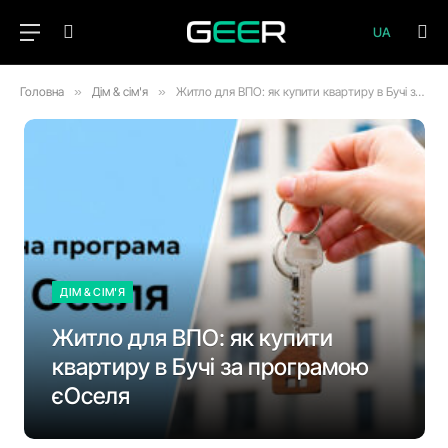
UA
Головна
»
Дім & сім'я
»
Житло для ВПО: як купити квартиру в Бучі за програмою єОселя
ДІМ & СІМ'Я
Житло для ВПО: як купити
квартиру в Бучі за програмою
єОселя