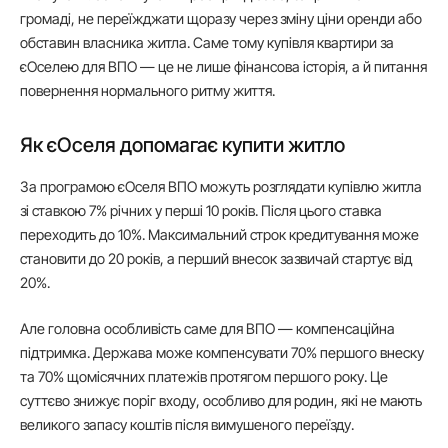
громаді, не переїжджати щоразу через зміну ціни оренди або
обставин власника житла. Саме тому купівля квартири за
єОселею для ВПО — це не лише фінансова історія, а й питання
повернення нормального ритму життя.
Як єОселя допомагає купити житло
За програмою єОселя ВПО можуть розглядати купівлю житла
зі ставкою 7% річних у перші 10 років. Після цього ставка
переходить до 10%. Максимальний строк кредитування може
становити до 20 років, а перший внесок зазвичай стартує від
20%.
Але головна особливість саме для ВПО — компенсаційна
підтримка. Держава може компенсувати 70% першого внеску
та 70% щомісячних платежів протягом першого року. Це
суттєво знижує поріг входу, особливо для родин, які не мають
великого запасу коштів після вимушеного переїзду.