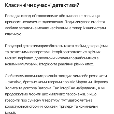
Класичні чи сучасні детективи?
Розгадка складної головоломки або виявлення злочинця
приносить величезне задоволення. Люди минулого століття
любили загадки не менше нас із вами, а тепер їх книги стали
класикою.
Популярні детективиприваблюють також своїми декораціями
та сюжетними поворотами. Історії розгортаються в різних
місцях і періодах, дозволяючи читачам познайомитися з
новими культурами, історією та реаліями різних епох.
Любителям класичних романів завжди є чим себе розважити
– скажімо, британськими творами про Міс Марпл чи Шерлока
Холмса та доктора Ватсона. Такі історії не набридають, а ми
продовжуємо любити цих кмітливих персонажів. Якщо
говорити про сучасну літературу, тут увагою читачів
користуються історичні сюжети, трилери та кримінальні
історії.