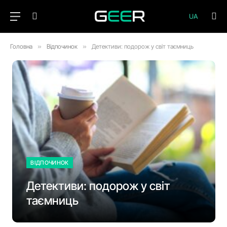
UA
Головна
»
Відпочинок
»
Детективи: подорож у світ таємниць
ВІДПОЧИНОК
Детективи: подорож у світ
таємниць