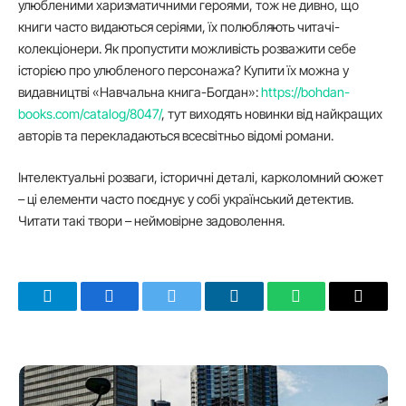
улюбленими харизматичними героями, тож не дивно, що
книги часто видаються серіями, їх полюбляють читачі-
колекціонери. Як пропустити можливість розважити себе
історією про улюбленого персонажа? Купити їх можна у
видавництві «Навчальна книга-Богдан»:
https://bohdan-
books.com/catalog/8047/
, тут виходять новинки від найкращих
авторів та перекладаються всесвітньо відомі романи.
Інтелектуальні розваги, історичні деталі, карколомний сюжет
– ці елементи часто поєднує у собі український детектив.
Читати такі твори – неймовірне задоволення.
Telegram
Facebook
Twitter
LinkedIn
WhatsApp
Email