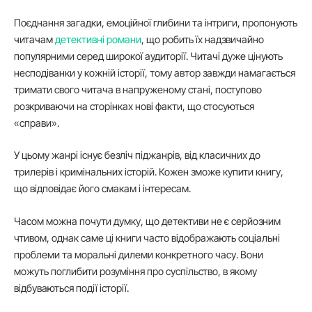
Поєднання загадки, емоційної глибини та інтриги, пропонують
читачам
детективні романи
, що робить їх надзвичайно
популярними серед широкої аудиторії. Читачі дуже цінують
несподіванки у кожній історії, тому автор завжди намагається
тримати свого читача в напруженому стані, поступово
розкриваючи на сторінках нові факти, що стосуються
«справи».
У цьому жанрі існує безліч піджанрів, від класичних до
трилерів і кримінальних історій. Кожен зможе купити книгу,
що відповідає його смакам і інтересам.
Часом можна почути думку, що детективи не є серйозним
чтивом, однак саме ці книги часто відображають соціальні
проблеми та моральні дилеми конкретного часу. Вони
можуть поглибити розуміння про суспільство, в якому
відбуваються події історії.