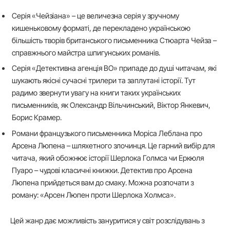
Серія «Чейзіана» – це величезна серія у зручному
кишеньковому форматі, де перекладено українською
більшість творів британського письменника Стюарта Чейза –
справжнього майстра шпигунських романів.
Серія «Детективна агенція ВО» припаде до душі читачам, які
шукають якісні сучасні трилери та заплутані історії. Тут
радимо звернути увагу на книги таких українських
письменників, як Олександр Вільчинський, Віктор Янкевич,
Борис Крамер.
Романи французького письменника Моріса Леблана про
Арсена Люпена – шляхетного злочинця. Це гарний вибір для
читача, який обожнює історії Шерлока Голмса чи Еркюля
Пуаро – чудові класичні книжки. Детектив про Арсена
Люпена прийдеться вам до смаку. Можна розпочати з
роману: «Арсен Люпен проти Шерлока Холмса».
Цей жанр дає можливість зануритися у світ розслідувань з