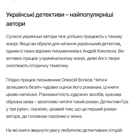
Українські детективи – найпопулярніші
автори
Сучасні українські автори теж успішно працюють у такому
жанрі. Якщо ви обрали для читання український детектив
,
одним із таких відомих письменників є Андрій Кокотюха. Він
активно працює у кримінальному жанрі, деякі його твори
охоплюють історичну тематику.
Плідно працює письменник Олексій Волков. Читачі
залишають безліч чудових оцінок його романам, ці книги
цікаво написані. Різноманітність художніх засобів, красива
образна мова – захопливо читати такий роман. Детектив«Гра
у три руки», скажімо, цікавий тим, що це перший роман
автора, де головною героїнею є жінка.
На які книги звернути увагу любителю детективних історій: