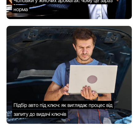
Чоловіки у жіночих ароматах: чому це зараз
норма
Підбір авто під ключ: як виглядає процес від
запиту до видачі ключів