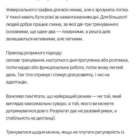
Універсального графіка для всіх немає, але є зрозуміла логіка.
У тижні мають бути різні за навантаженням дні. Для більшості
людей добре працює схема, за якої дві-три тренування є
основними, ще одне-два — помірними, а решта днів
залишаються активними, але легкими.
Приклад розумного підходу:
силове тренування, наступного дня прогулянка або розтяжка,
потім кардіо або функціональна робота, потім знову легкий
день. Так тіло отримує і стимул для розвитку, і час на
адаптацію.
Важливо пам’ятати, що найкращий режим — не той, який
виглядає максимально суворо, а той, якого ви можете
дотримуватися довго. Результат дає не разовий ривок, а
стабільність на дистанції.
Тренуватися щодня можна, якщо не плутати регулярність із