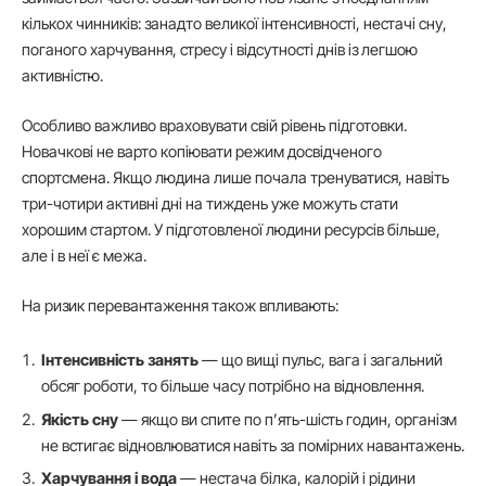
кількох чинників: занадто великої інтенсивності, нестачі сну,
поганого харчування, стресу і відсутності днів із легшою
активністю.
Особливо важливо враховувати свій рівень підготовки.
Новачкові не варто копіювати режим досвідченого
спортсмена. Якщо людина лише почала тренуватися, навіть
три-чотири активні дні на тиждень уже можуть стати
хорошим стартом. У підготовленої людини ресурсів більше,
але і в неї є межа.
На ризик перевантаження також впливають:
Інтенсивність занять
— що вищі пульс, вага і загальний
обсяг роботи, то більше часу потрібно на відновлення.
Якість сну
— якщо ви спите по п’ять-шість годин, організм
не встигає відновлюватися навіть за помірних навантажень.
Харчування і вода
— нестача білка, калорій і рідини