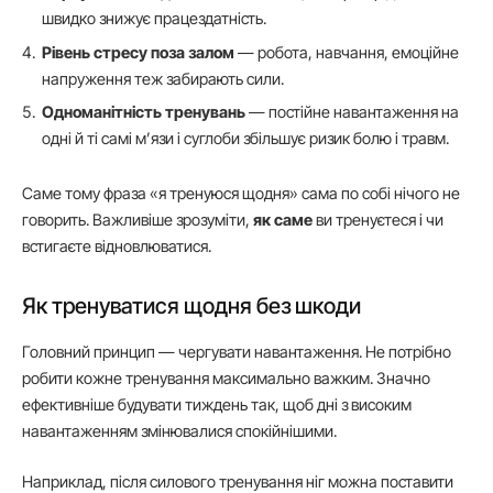
швидко знижує працездатність.
Рівень стресу поза залом
— робота, навчання, емоційне
напруження теж забирають сили.
Одноманітність тренувань
— постійне навантаження на
одні й ті самі м’язи і суглоби збільшує ризик болю і травм.
Саме тому фраза «я тренуюся щодня» сама по собі нічого не
говорить. Важливіше зрозуміти,
як саме
ви тренуєтеся і чи
встигаєте відновлюватися.
Як тренуватися щодня без шкоди
Головний принцип — чергувати навантаження. Не потрібно
робити кожне тренування максимально важким. Значно
ефективніше будувати тиждень так, щоб дні з високим
навантаженням змінювалися спокійнішими.
Наприклад, після силового тренування ніг можна поставити