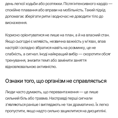
день легкої ходьби або розтяжки. Після інтенсивного кардіо —
спокійне плавання або вправи на мобільність. Такий підхід
допомагає зберігати ритм і водночас не доводити тіло до
виснаження.
Корисно орієнтуватися не лише на план, а й на власний стан.
Якщо сьогодні є млявість, незвична важкість у м’язах, впав
настрій і складно зібратися навіть на розминку, це не
слабкість, а сигнал. Іноді найкращий вибір — скоротити обсяг
тренування, знизити темп або замінити заняття
відновлювальною активністю.
Ознаки того, що організм не справляється
Люди часто думають, що перевантаження — це лише
сильний біль або травма. Насправді перші сигнали
з’являються раніше і виглядають не так драматично. Їх легко
пропустити, якщо надто сильно зациклитися на дисципліні.