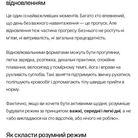
відновленням
Це один із найважливіших моментів. Багато хто впевнений,
що день без важкого навантаження — це пропуск. Але
відновлення теж частина прогресу. Без нього не ростуть ні
м’язи, ні витривалість, ні загальна працездатність.
Відновлювальними форматами можуть бути прогулянки,
легка зарядка, розтяжка, дихальні практики, спокійне
плавання, велосипед у помірному темпі, йога і вправи на
рухливість суглобів. Такі заняття підтримують звичку рухатися,
поліпшують кровообіг і допомагають тілу швидше прийти в
норму.
Фактично, якщо ви хочете бути активними щодня, розумніше
будувати режим за принципом:
важкі, середні і легкі дні
, а не
«або викладаюся на сто відсотків, або нічого не роблю».
Як скласти розумний режим