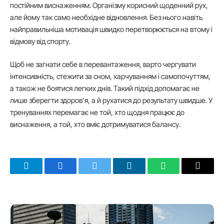
постійним виснаженням. Організму корисний щоденний рух,
але йому так само необхідне відновлення. Без нього навіть
найправильніша мотивація швидко перетворюється на втому і
відмову від спорту.
Щоб не загнати себе в перевантаження, варто чергувати
інтенсивність, стежити за сном, харчуванням і самопочуттям,
а також не боятися легких днів. Такий підхід допомагає не
лише зберегти здоров’я, а й рухатися до результату швидше. У
тренуваннях перемагає не той, хто щодня працює до
виснаження, а той, хто вміє дотримуватися балансу.
Telegram
Facebook
Twitter
LinkedIn
WhatsApp
Email