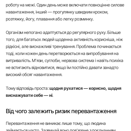
роботу на межі. Один день може включати повноцінне силове
навантаження, інший — прогулянку швидким кроком,
розтяжку, йогу, плавання або легку розминку.
Організм непогано адаптується до регулярного руху. Більше
того, для багатьох людей щоденна активність корисніша, ніж
рідкісні, але виснажливі тренування. Проблема починається
тоді, коли кожен день перетворюється на випробування на
витривалість. М’язи, суглоби, нервова система і навіть психіка
не встигають відновитися, якщо їм постійно давати занадто
високий обсяг навантаження.
Тому відповідь проста:
щодня рухатися — корисно, щодня
виснажувати себе — ні
.
Від чого залежить ризик перевантаження
Перевантаження не виникає лише тому, що людина
займається часто. Зазвичай воно пов’язане з поєднанням