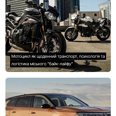
Мотоцикл як щоденний транспорт, психологія та
логістика міського “байк-лайфу”