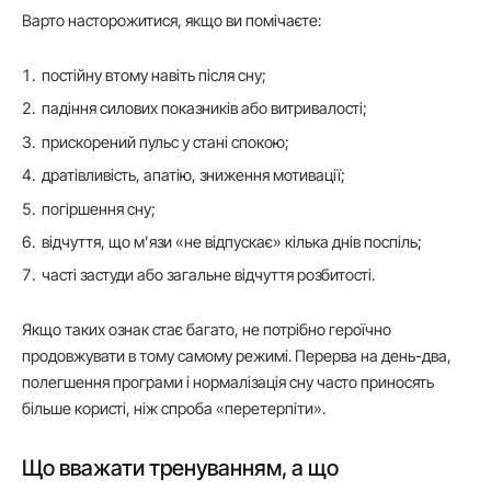
Варто насторожитися, якщо ви помічаєте:
постійну втому навіть після сну;
падіння силових показників або витривалості;
прискорений пульс у стані спокою;
дратівливість, апатію, зниження мотивації;
погіршення сну;
відчуття, що м’язи «не відпускає» кілька днів поспіль;
часті застуди або загальне відчуття розбитості.
Якщо таких ознак стає багато, не потрібно героїчно
продовжувати в тому самому режимі. Перерва на день-два,
полегшення програми і нормалізація сну часто приносять
більше користі, ніж спроба «перетерпіти».
Що вважати тренуванням, а що