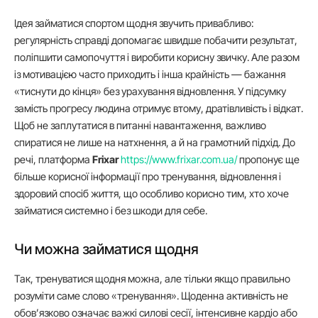
Ідея займатися спортом щодня звучить привабливо:
регулярність справді допомагає швидше побачити результат,
поліпшити самопочуття і виробити корисну звичку. Але разом
із мотивацією часто приходить і інша крайність — бажання
«тиснути до кінця» без урахування відновлення. У підсумку
замість прогресу людина отримує втому, дратівливість і відкат.
Щоб не заплутатися в питанні навантаження, важливо
спиратися не лише на натхнення, а й на грамотний підхід. До
речі, платформа
Frixar
https://www.frixar.com.ua/
пропонує ще
більше корисної інформації про тренування, відновлення і
здоровий спосіб життя, що особливо корисно тим, хто хоче
займатися системно і без шкоди для себе.
Чи можна займатися щодня
Так, тренуватися щодня можна, але тільки якщо правильно
розуміти саме слово «тренування». Щоденна активність не
обов’язково означає важкі силові сесії, інтенсивне кардіо або